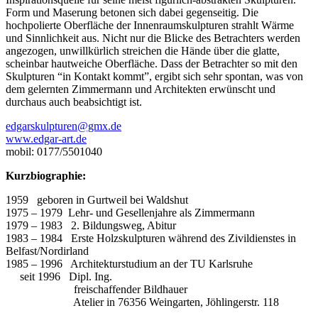
Form und Maserung betonen sich dabei gegenseitig. Die
hochpolierte Oberfläche der Innenraumskulpturen strahlt Wärme
und Sinnlichkeit aus. Nicht nur die Blicke des Betrachters werden
angezogen, unwillkürlich streichen die Hände über die glatte,
scheinbar hautweiche Oberfläche. Dass der Betrachter so mit den
Skulpturen “in Kontakt kommt”, ergibt sich sehr spontan, was von
dem gelernten Zimmermann und Architekten erwünscht und
durchaus auch beabsichtigt ist.
edgarskulpturen@gmx.de
www.edgar-art.de
mobil: 0177/5501040
Kurzbiographie:
1959 geboren in Gurtweil bei Waldshut
1975 – 1979 Lehr- und Gesellenjahre als Zimmermann
1979 – 1983 2. Bildungsweg, Abitur
1983 – 1984 Erste Holzskulpturen während des Zivildienstes in
Belfast/Nordirland
1985 – 1996 Architekturstudium an der TU Karlsruhe
seit 1996 Dipl. Ing.
freischaffender Bildhauer
Atelier in 76356 Weingarten, Jöhlingerstr. 118