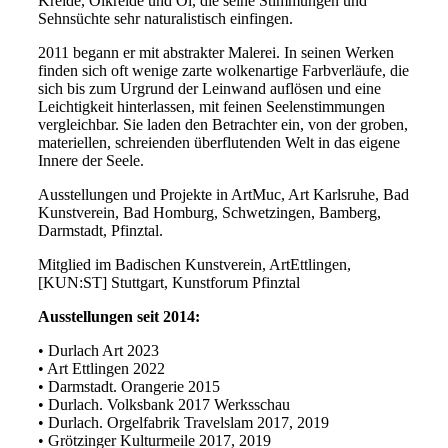
Kreide, Ölkreide und Öl, die seine Stimmungen und
Sehnsüchte sehr naturalistisch einfingen.
2011 begann er mit abstrakter Malerei. In seinen Werken
finden sich oft wenige zarte wolkenartige Farbverläufe, die
sich bis zum Urgrund der Leinwand auflösen und eine
Leichtigkeit hinterlassen, mit feinen Seelenstimmungen
vergleichbar. Sie laden den Betrachter ein, von der groben,
materiellen, schreienden überflutenden Welt in das eigene
Innere der Seele.
Ausstellungen und Projekte in ArtMuc, Art Karlsruhe, Bad
Kunstverein, Bad Homburg, Schwetzingen, Bamberg,
Darmstadt, Pfinztal.
Mitglied im Badischen Kunstverein, ArtEttlingen,
[KUN:ST] Stuttgart, Kunstforum Pfinztal
Ausstellungen seit 2014:
• Durlach Art 2023
• Art Ettlingen 2022
• Darmstadt. Orangerie 2015
• Durlach. Volksbank 2017 Werksschau
• Durlach. Orgelfabrik Travelslam 2017, 2019
• Grötzinger Kulturmeile 2017, 2019