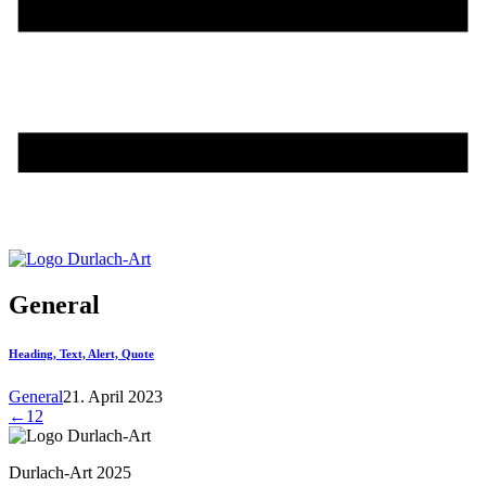
General
Heading, Text, Alert, Quote
General
21. April 2023
←
1
2
Durlach-Art 2025