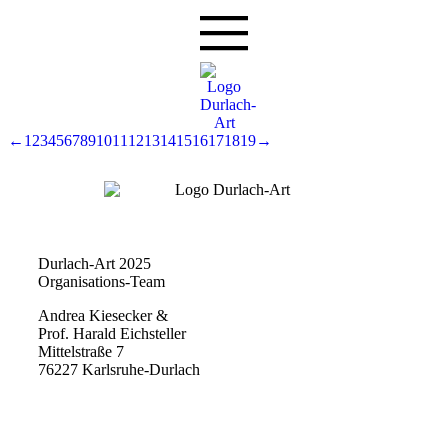
←
1
2
3
4
5
6
7
8
9
10
11
12
13
14
15
16
17
18
19
→
Durlach-Art 2025
Organisations-Team
Andrea Kiesecker &
Prof. Harald Eichsteller
Mittelstraße 7
76227 Karlsruhe-Durlach