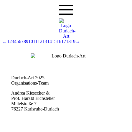
←
1
2
3
4
5
6
7
8
9
10
11
12
13
14
15
16
17
18
19
→
Durlach-Art 2025
Organisations-Team
Andrea Kiesecker &
Prof. Harald Eichsteller
Mittelstraße 7
76227 Karlsruhe-Durlach